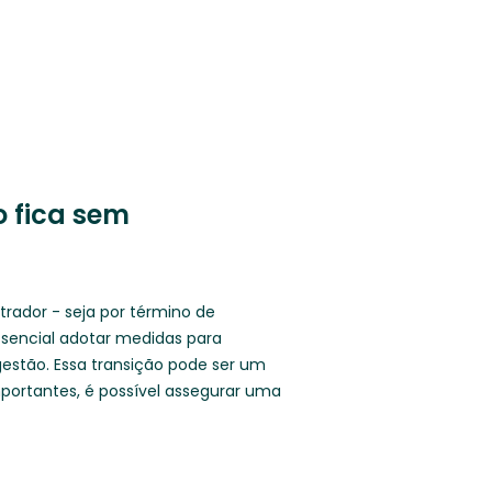
 fica sem
rador - seja por término de
ssencial adotar medidas para
 gestão. Essa transição pode ser um
mportantes, é possível assegurar uma