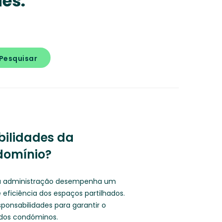
des.
Pesquisar
bilidades da
domínio?
 a administração desempenha um
 eficiência dos espaços partilhados.
onsabilidades para garantir o
e dos condóminos.