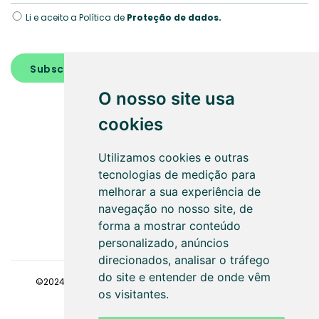
Li e aceito a Política de
Proteção de dados.
Subscrever
O nosso site usa
cookies
Utilizamos cookies e outras
tecnologias de medição para
SEGUE-NOS
melhorar a sua experiência de
navegação no nosso site, de
forma a mostrar conteúdo
personalizado, anúncios
direcionados, analisar o tráfego
do site e entender de onde vêm
©2024
Faaz - Gestão de condomínios
. Todos os direitos
os visitantes.
reservados