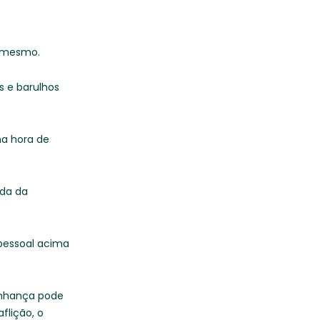
o mesmo.
 e barulhos
na hora de
ída da
pessoal acima
zinhança pode
flição, o