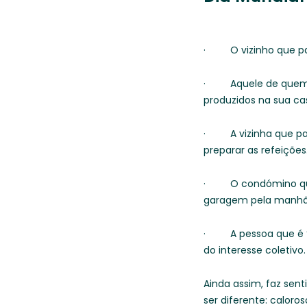
· O vizinho que par
· Aquele de quem sa
produzidos na sua ca
· A vizinha que pare
preparar as refeições
· O condómino que, 
garagem pela manhã
· A pessoa que é “s
do interesse coletivo.
Ainda assim, faz sen
ser diferente: caloro