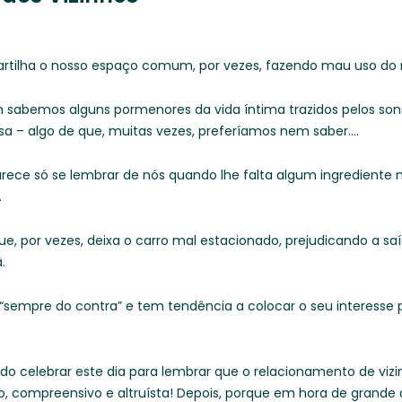
tilha o nosso espaço comum, por vezes, fazendo mau uso d
bemos alguns pormenores da vida íntima trazidos pelos sons
sa – algo de que, muitas vezes, preferíamos nem saber….
ce só se lembrar de nós quando lhe falta algum ingrediente 
.
por vezes, deixa o carro mal estacionado, prejudicando a sa
.
empre do contra” e tem tendência a colocar o seu interesse 
tido celebrar este dia para lembrar que o relacionamento de vi
so, compreensivo e altruísta! Depois, porque em hora de grande a