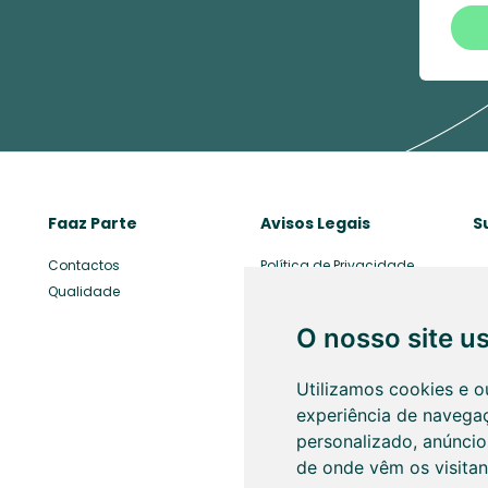
Faaz Parte
Avisos Legais
S
Contactos
Política de Privacidade
Qualidade
Resolução Alternativa de
Litígios (RAL)
O nosso site u
P
Utilizamos cookies e o
experiência de navega
personalizado, anúncios
de onde vêm os visitan