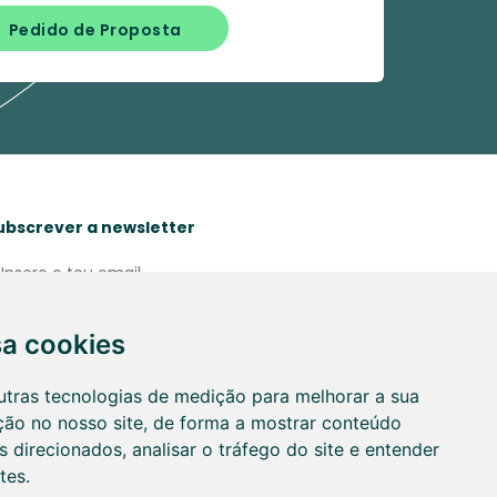
Pedido de Proposta
ubscrever a newsletter
Li e aceito a Política de
Subscrever
sa cookies
roteção de dados.
utras tecnologias de medição para melhorar a sua
ção no nosso site, de forma a mostrar conteúdo
 direcionados, analisar o tráfego do site e entender
tes.